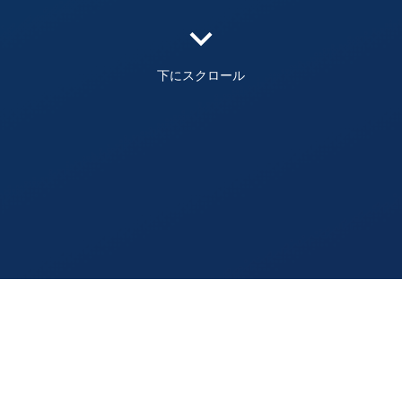
expand_more
下にスクロール
Otaku Socialとは？
オープンソースソフトウェアを用いて、趣味・日常など自由に投稿
できるSNSサーバーを運営しています。
ActivityPubという仕組みでソフトウェアやサーバーの枠を超えて、